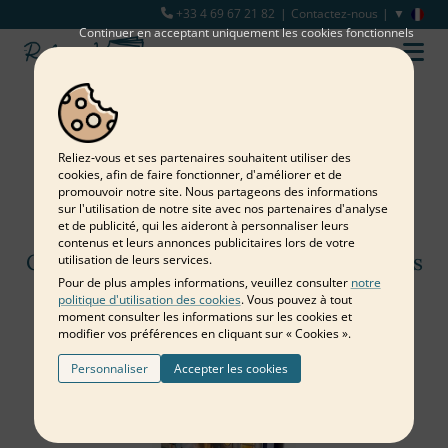
+33 4 69 67 21 82
Contactez-nous
Continuer en acceptant uniquement les cookies fonctionnels
Composez à plusieurs
un livre d'or
Reliez‑vous et ses partenaires souhaitent utiliser des
cookies, afin de faire fonctionner, d'améliorer et de
pour un départ
promouvoir notre site. Nous partageons des informations
sur l'utilisation de notre site avec nos partenaires d'analyse
à la retraite !
et de publicité, qui les aideront à personnaliser leurs
contenus et leurs annonces publicitaires lors de votre
Composez un album avec vos meilleurs
utilisation de leurs services.
Pour de plus amples informations, veuillez consulter
notre
souvenirs
politique d'utilisation des cookies
. Vous pouvez à tout
moment consulter les informations sur les cookies et
modifier vos préférences en cliquant sur « Cookies ».
Personnaliser
Accepter les cookies