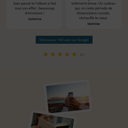
bien passé et l'album a fait
tellement émue. Un cadeau
tout son effet : beaucoup
qui, en cette période de
d'émotions !
distanciation sociale,
réchauffe le cœur.
Catherine
Mathilde
Découvrez 160 avis sur Google
★
★
★
★
★
5,0