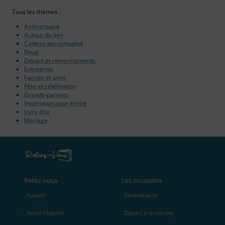
Tous les thèmes :
Anniversaire
Autour du lien
Cadeau personnalisé
Deuil
Départ et remerciements
Entreprise
Famille et amis
Fête et célébration
Grands-parents
Inspiration pour écrire
Livre d'or
Mariage
Reliez‑vous
Les occasions
Accueil
Anniversaire
Notre histoire
Départ à la retraite