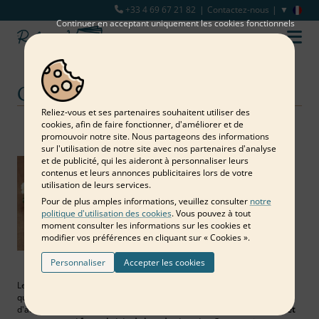
+33 4 69 67 21 82
Contactez-nous
Continuer en acceptant uniquement les cookies fonctionnels
Cadeau personnalisé
Reliez‑vous et ses partenaires souhaitent utiliser des
cookies, afin de faire fonctionner, d'améliorer et de
Notre blog
Cadeau personnalisé
promouvoir notre site. Nous partageons des informations
sur l'utilisation de notre site avec nos partenaires d'analyse
et de publicité, qui les aideront à personnaliser leurs
contenus et leurs annonces publicitaires lors de votre
utilisation de leurs services.
Pour de plus amples informations, veuillez consulter
notre
politique d'utilisation des cookies
. Vous pouvez à tout
moment consulter les informations sur les cookies et
modifier vos préférences en cliquant sur « Cookies ».
Personnaliser
Accepter les cookies
Les cadeaux personnalisés sont dans l'air du temps. D'une part parce
qu'ils montrent une attention particulière à la personne qui le reçoit,
d'autre part parce qu'ils permettent de
créer des souvenirs uniques et