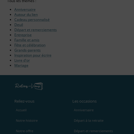
Tous les thèmes :
Anniversaire
Autour du lien
Cadeau personnalisé
Deuil
Départ et remerciements
Entreprise
Famille et amis
Fête et célébration
Grands-parents
Inspiration pour écrire
Livre d'or
Mariage
Reliez‑vous
Les occasions
Accueil
Anniversaire
Notre histoire
Départ à la retraite
Notre offre
Départ et remerciements