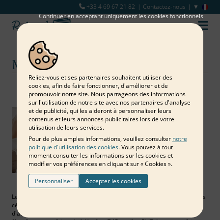
+33 4 69 67 21 82
Contactez-nous
Continuer en acceptant uniquement les cookies fonctionnels
Mariage
Reliez‑vous et ses partenaires souhaitent utiliser des
cookies, afin de faire fonctionner, d'améliorer et de
Notre blog
Mariage
promouvoir notre site. Nous partageons des informations
sur l'utilisation de notre site avec nos partenaires d'analyse
et de publicité, qui les aideront à personnaliser leurs
contenus et leurs annonces publicitaires lors de votre
utilisation de leurs services.
Pour de plus amples informations, veuillez consulter
notre
politique d'utilisation des cookies
. Vous pouvez à tout
moment consulter les informations sur les cookies et
modifier vos préférences en cliquant sur « Cookies ».
Personnaliser
Accepter les cookies
Les mariages ou les fêtes de PACS sont des événements parmi les plus
célébrés. D'une part parce qu'ils marquent l'union de deux personnes,
d'autre part parce que chaque mariage est l'occasion d'une grande