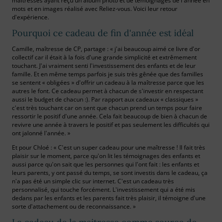
maîtresses ayant reçu un album photo et de témoignages de l'année en
mots et en images réalisé avec Reliez-vous. Voici leur retour
d'expérience.
Pourquoi ce cadeau de fin d'année est idéal
Camille, maîtresse de CP, partage : « j'ai beaucoup aimé ce livre d'or
collectif car il était à la fois d'une grande simplicité et extrêmement
touchant. J'ai vraiment senti l'investissement des enfants et de leur
famille. Et en même temps parfois je suis très gênée que des familles
se sentent « obligées » d'offrir un cadeau à la maîtresse parce que les
autres le font. Ce cadeau permet à chacun de s'investir en respectant
aussi le budget de chacun :). Par rapport aux cadeaux « classiques »
c'est très touchant car on sent que chacun prend un temps pour faire
ressortir le positif d'une année. Cela fait beaucoup de bien à chacun de
revivre une année à travers le positif et pas seulement les difficultés qui
ont jalonné l'année. »
Et pour Chloé : « C'est un super cadeau pour une maîtresse ! Il fait très
plaisir sur le moment, parce qu'on lit les témoignages des enfants et
aussi parce qu'on sait que les personnes qui l'ont fait : les enfants et
leurs parents, y ont passé du temps, se sont investis dans le cadeau, ça
n'a pas été un simple clic sur internet. C'est un cadeau très
personnalisé, qui touche forcément. L'investissement qui a été mis
dedans par les enfants et les parents fait très plaisir, il témoigne d'une
sorte d'attachement ou de reconnaissance. »