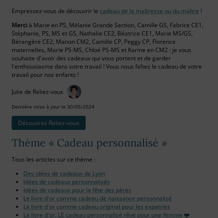
Empressez-vous de découvrir le
cadeau de la maîtresse ou du maître
!
Merci
à Marie en PS, Mélanie Grande Section, Camille GS, Fabrice CE1,
Stéphanie, PS, MS et GS, Nathalie CE2, Béatrice CE1, Marie MS/GS,
Bérangère CE2, Manon CM2, Camille CP, Peggy CP, Florence
maternelles, Marie PS-MS, Chloé PS-MS et Karine en CM2 : je vous
souhaite d'avoir des cadeaux qui vous portent et de garder
l'enthousiasme dans votre travail ! Vous nous faîtes le cadeau de votre
travail pour nos enfants !
Julie de Reliez-vous
Dernière mise à jour le 30/05/2024
Découvrez Reliez‑vous
Thème « Cadeau personnalisé »
Tous les articles sur ce thème :
Des idées de cadeaux de Lyon
Idées de cadeaux personnalisés
Idées de cadeaux pour la fête des pères
Le livre d'or comme cadeau de naissance personnalisé
Le livre d'or comme cadeau original pour les expatriés
Le livre d'or, LE cadeau personnalisé rêvé pour une femme ❤️