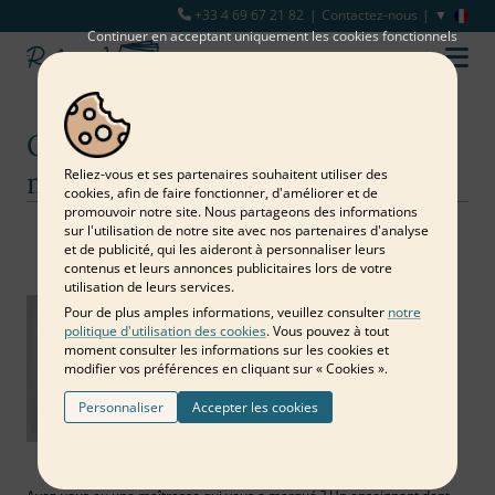
+33 4 69 67 21 82
Contactez-nous
Continuer en acceptant uniquement les cookies fonctionnels
Quelle idée de cadeau de la
maîtresse en fin d'année ?
Reliez‑vous et ses partenaires souhaitent utiliser des
cookies, afin de faire fonctionner, d'améliorer et de
promouvoir notre site. Nous partageons des informations
sur l'utilisation de notre site avec nos partenaires d'analyse
Notre blog
Cadeau personnalisé
Quelle idée de cadeau de la maîtresse en fin d'année ?
et de publicité, qui les aideront à personnaliser leurs
contenus et leurs annonces publicitaires lors de votre
utilisation de leurs services.
Pour de plus amples informations, veuillez consulter
notre
politique d'utilisation des cookies
. Vous pouvez à tout
moment consulter les informations sur les cookies et
modifier vos préférences en cliquant sur « Cookies ».
Personnaliser
Accepter les cookies