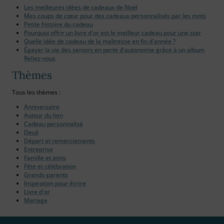
Les meilleures idées de cadeaux de Noël
Mes coups de cœur pour des cadeaux personnalisés par les mots
Petite histoire du cadeau
Pourquoi offrir un livre d'or est le meilleur cadeau pour une star
Quelle idée de cadeau de la maîtresse en fin d'année ?
Égayer la vie des seniors en perte d'autonomie grâce à un album
Reliez-vous
Thèmes
Tous les thèmes :
Anniversaire
Autour du lien
Cadeau personnalisé
Deuil
Départ et remerciements
Entreprise
Famille et amis
Fête et célébration
Grands-parents
Inspiration pour écrire
Livre d'or
Mariage