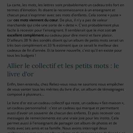
La carte, les mots, les lettres sont probablement un cadeau très fort en
termes d'émotion. Ils disent la reconnaissance à un enseignant et
chacun peut s'exprimer avec ses mots d'enfants. Cela sonne « juste »
car
ces mots viennent du cœur
. De plus, il n'y a pas de valeur
marchande qui crée une sorte de « dette ». C'est probablement plus
facile à recevoir pour l'enseignant. Il semblerait que le mot soit
un
excellent complément
au cadeau pour dire merci et faire plaisir.
D'ailleurs 38 % des sondés disent qu'un album de petits mots serait un
très bon complément et 33 % estiment que ce serait le meilleur des
cadeaux de fin d'année. Et la bonne nouvelle, c'est qu'il en existe pour
tous les budgets !
Allier le collectif et les petits mots : le
livre d'or
Enfin, bien entendu, chez Reliez-vous nous ne saurions nous empêcher
de vous vanter tous les mérites du livre d'or, un album de témoignages
composé à plusieurs…
Le livre d'or est un cadeau collectif qui reste, un cadeau « fait-maison »,
un cadeau personnalisé : c'est un cadeau qui marque et permettant
aussi d'avoir un souvenir de chacun des enfants. Et puis recevoir ces
messages de remerciements est une vraie joie pour les instits. Cela
permet aussi à l'enseignant de partager cet album de photos et de
mots avec ses amis et sa famille. Nous avons interrogé deux