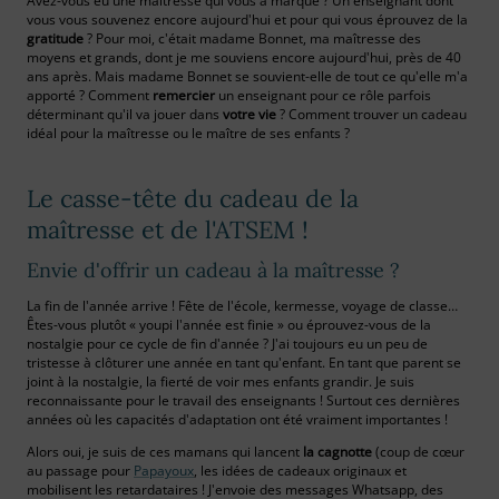
Avez-vous eu une maîtresse qui vous a marqué ? Un enseignant dont
vous vous souvenez encore aujourd'hui et pour qui vous éprouvez de la
gratitude
? Pour moi, c'était madame Bonnet, ma maîtresse des
moyens et grands, dont je me souviens encore aujourd'hui, près de 40
ans après. Mais madame Bonnet se souvient-elle de tout ce qu'elle m'a
apporté ? Comment
remercier
un enseignant pour ce rôle parfois
déterminant qu'il va jouer dans
votre vie
? Comment trouver un cadeau
idéal pour la maîtresse ou le maître de ses enfants ?
Le casse-tête du cadeau de la
maîtresse et de l'ATSEM !
Envie d'offrir un cadeau à la maîtresse ?
La fin de l'année arrive ! Fête de l'école, kermesse, voyage de classe…
Êtes-vous plutôt « youpi l'année est finie » ou éprouvez-vous de la
nostalgie pour ce cycle de fin d'année ? J'ai toujours eu un peu de
tristesse à clôturer une année en tant qu'enfant. En tant que parent se
joint à la nostalgie, la fierté de voir mes enfants grandir. Je suis
reconnaissante pour le travail des enseignants ! Surtout ces dernières
années où les capacités d'adaptation ont été vraiment importantes !
Alors oui, je suis de ces mamans qui lancent
la cagnotte
(coup de cœur
au passage pour
Papayoux
, les idées de cadeaux originaux et
mobilisent les retardataires ! J'envoie des messages Whatsapp, des