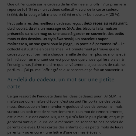
Que dit l'enquête sur le cadeau de fin d'année à lui offrir ? La première
réponse (61 %) est « un cadeau collectif », suivi de la carte cadeau
(38%), du bricolage fait maison (33 %) et d'un « bon pour… » (28 %).
Petit palmarès des meilleurs cadeaux reçus :
deux repas au restaurant,
du chocolat, du vin, un massage ou SPA, des biscuits faits maison
présentés dans un mug ou une tasse à garder en souvenir, des petits
mots et des dessins, un stylo Swarovski, un bracelet « super
maîtresse », un sac garni pour la plage, un porte clé personnalisé…
Le
collectif est justifié en ces termes : « Honnêtement je trouve que le
cadeau collectif permet à chaque famille de donner plus ou moins et à
la fin d'avoir un montant correct pour quelque chose qui fera plaisir à
l'enseignante. J'aime me dire que tel vêtement, bijou, cours de cuisine,
parfum … j'ai pu me l'offrir grâce aux parents et ça fait un souvenir. »
Au-delà du cadeau, un mot sur une petite
carte
Ce qui ressort de l'enquête dans les idées cadeaux pour l'ATSEM, la
maîtresse ou le maître d'école, c'est surtout l'importance des petits
mots. Beaucoup en font mention « quelque chose de personnel mais
surtout un petit mot de remerciement », « un mot de remerciements,
est le meilleur des cadeaux », « ce qui m'a fait le plus plaisir, et que je
garderai tant que j'aurai de la mémoire, ce sont certaines paroles de
parents d'élèves. Et les cartes des enfants ou les petits mots de leurs
parents. » ou encore « une lettre d'une de mes élèves ».