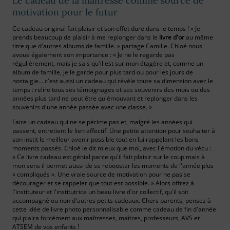
Le cadeau de la maitresse comme source de
motivation pour le futur
Ce cadeau original fait plaisir et son effet dure dans le temps ! « Je
prends beaucoup de plaisir à me replonger dans le
livre d'or
au même
titre que d'autres albums de famille. » partage Camille. Chloé nous
avoue également son importance : « Je ne le regarde pas
régulièrement, mais je sais qu'il est sur mon étagère et, comme un
album de famille, je le garde pour plus tard ou pour les jours de
nostalgie… c'est aussi un cadeau qui révèle toute sa dimension avec le
temps : relire tous ses témoignages et ses souvenirs des mois ou des
années plus tard ne peut être qu'émouvant et replonger dans les
souvenirs d'une année passée avec une classe. »
Faire un cadeau qui ne se périme pas et, malgré les années qui
passent, entretient le lien affectif. Une petite attention pour souhaiter à
son instit le meilleur avenir possible tout en lui rappelant les bons
moments passés. Chloé le dit mieux que moi, avec l'émotion du vécu :
« Ce livre cadeau est génial parce qu'il fait plaisir sur le coup mais à
mon sens il permet aussi de se rebooster les moments de l'année plus
« compliqués ». Une vraie source de motivation pour ne pas se
décourager et se rappeler que tout est possible. » Alors offrez à
l'instituteur et l'institutrice un beau livre d'or collectif, qu'il soit
accompagné ou non d'autres petits cadeaux. Chers parents, pensez à
cette idée de livre photo personnalisable comme cadeau de fin d'année
qui plaira forcément aux maîtresses, maîtres, professeurs, AVS et
ATSEM de vos enfants !