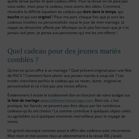
quelle tenue porter et quel cadeau offrir. Pour la tenue on ne peut pas
vous aider, mais pour le cadeau, nous avons des idées. Comment
résoudre la difficile équation du cadeau qui
dure dans le temps
, qui
touche
et qui soit
original
? Pour ma part, chaque fois que je sors les
cadeaux insolites ou personnalisés reçus le jour de mon mariage, la
nappe du dimanche offerte par Monique ou le plat fait main que je n'ai
jamais osé jeter, je pense aux personnes qui me les ont offerts !
Quel cadeau pour des jeunes mariés
comblés ?
Qu'est-ce qu'on offre à un mariage ? Quel présent original pour une fête
de PACS ? Comment faire plaisir aux jeunes mariés à coup sûr ? Les
invités cherchent parfois le cadeau qui va rester, durer, original et
personnalisé et ce n'est pas une mince affaire.
Évidemment il existe le traditionnel don en fonction de votre budget sur
la liste de mariage
www.millemercismariage.com
. Bien sûr, c'est
pratique, les fiancés ne peuvent pas être déçus par les nombreux
cadeaux qu'ils ont choisis ! La somme contribue à quelques objets utiles
ou agréables ou à quelques moments merveilleux pour le voyage de
noces.
Un grand classique consiste aussi à offrir des cadeaux avec récurrence.
Mon mari et moi avions reçu un abonnement à la revue XXI, j'avais