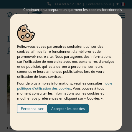
+33 4 69 67 21 82
Contactez-nous
Continuer en acceptant uniquement les cookies fonctionnels
Le meilleur cadeau personnalisé
pour un mariage
Reliez‑vous et ses partenaires souhaitent utiliser des
cookies, afin de faire fonctionner, d'améliorer et de
promouvoir notre site. Nous partageons des informations
sur l'utilisation de notre site avec nos partenaires d'analyse
Notre blog
Mariage
Le meilleur cadeau personnalisé pour un mariage
et de publicité, qui les aideront à personnaliser leurs
contenus et leurs annonces publicitaires lors de votre
utilisation de leurs services.
Pour de plus amples informations, veuillez consulter
notre
politique d'utilisation des cookies
. Vous pouvez à tout
moment consulter les informations sur les cookies et
modifier vos préférences en cliquant sur « Cookies ».
Personnaliser
Accepter les cookies
Lors d'un mariage ou d'un PACS, les 2 problèmes des convives sont :