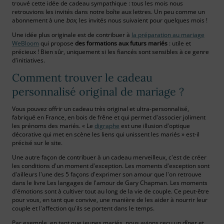
trouvé cette idée de cadeau sympathique : tous les mois nous
retrouvions les invités dans notre boîte aux lettres. Un peu comme un
abonnement à une
box
, les invités nous suivaient pour quelques mois !
Une idée plus originale est de contribuer à
la préparation au mariage
WeBloom
qui propose
des formations aux futurs mariés
: utile et
précieux ! Bien sûr, uniquement si les fiancés sont sensibles à ce genre
d'initiatives.
Comment trouver le cadeau
personnalisé original de mariage ?
Vous pouvez offrir un cadeau très original et ultra-personnalisé,
fabriqué en France, en bois de frêne et qui permet d'associer joliment
les prénoms des mariés. « Le
digraphe
est une illusion d'optique
décorative qui met en scène les liens qui unissent les mariés » est-il
précisé sur le site.
Une autre façon de contribuer à un cadeau merveilleux, c'est de créer
les conditions d'un moment d'exception. Les moments d'exception sont
d'ailleurs l'une des 5 façons d'exprimer son amour que l'on retrouve
dans le livre Les langages de l'amour de Gary Chapman. Les moments
d'émotions sont à cultiver tout au long de la vie de couple. Ce peut-être
pour vous, en tant que convive, une manière de les aider à nourrir leur
couple et l'affection qu'ils se portent dans le temps.
Par exemple, en tant que jeunes mariés, nous avions reçu un dîner et