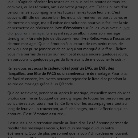
joie. Il s'agit de récolter les textes et les plus belles photos de tous les
convives, ou les témoins, amis de votre groupe, etc. Créer un livre d'or
personnalisé accompagnera les futurs mariés toute leur vie. C'est
souvent difficile de rassembler les mots, de motiver les participants et
de mettre en page, mais il existe des solutions pour vous faciliter la vie
et permettre de réaliser ce
livre d'émotions
sur Reliez-vous avec le
livre
d'or pour un mariage
. Julie ayant reçu un album pour son mariage
témoigne : « Grande joie de découvrir mon livre Reliez-vous à l'occasion
de mon mariage ! Quelle émotion à la lecture de ces petits mots, de
ceux qui ont pu se joindre et de ceux qui ont manqué à la fête …Reliez-
vous m'a permis de rester sur mon petit nuage encore quelques jours,
en parcourant quelques pages du livre avant de me coucher le soir. »
Reliez-vous est aussi
le cadeau idéal pour un EVG, un EVJF, des
fiançailles, une fête de PACS ou un anniversaire de mariage
. Pour plus
de facilité encore, les invités peuvent rejoindre le livre d'or pendant la
soirée de mariage grâce à un QR code…
Que ce soit avant, pendant ou après le mariage, recueillez mots doux et
photos comme un bouquet de témoignages de toutes les personnes qui
sont chères aux futurs mariés. Ce livre d'or les accompagnera tout au
long de leur vie. Ils trouveront, au fil des pages, toute l'affection qui les
entoure. C'est l'émotion assurée…
Il est aussi une alternative vocale au livre d'or. Le téléphone permet de
récolter les messages vocaux, lors d'un mariage ou d'un autre
événement. Quoi de plus personnel que la voix ? Un cadeau émouvant,