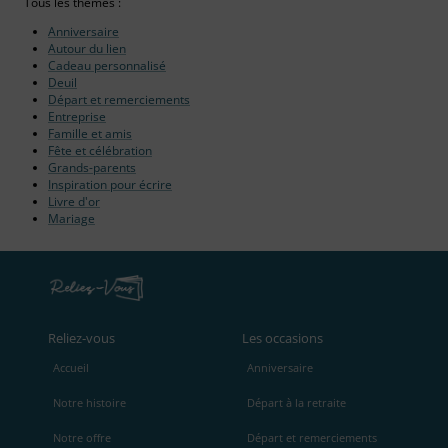
Tous les thèmes :
Anniversaire
Autour du lien
Cadeau personnalisé
Deuil
Départ et remerciements
Entreprise
Famille et amis
Fête et célébration
Grands-parents
Inspiration pour écrire
Livre d'or
Mariage
Reliez‑vous
Les occasions
Accueil
Anniversaire
Notre histoire
Départ à la retraite
Notre offre
Départ et remerciements