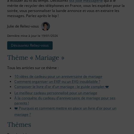
à écouter au fil du temps. Découvrez
Ma jolie messagerie
qui a le
mérite de recycler des téléphones en France, vous les expédier pour la
soirée, vous personnaliser la bande annonce et vous en extraire les
messages. Parlez après le bip !
Julie de Reliez-vous
Dernière mise à jour le 19/01/2026
Découvrez Reliez‑vous
Thème « Mariage »
Tous les articles sur ce thème :
10 idées de cadeau pour un anniversaire de mariage
Comment organiser un EVJF ou un EVG inoubliable ?
Composer le livre d'or d'un mariage : le guide complet ❤️
Le meilleur cadeau personnalisé pour un mariage
À la conquête du cadeau d'anniversaire de mariage pour ses
parents !
❤️ Pourquoi et comment mettre en place un livre d'or pour un
mariage ?
Thèmes