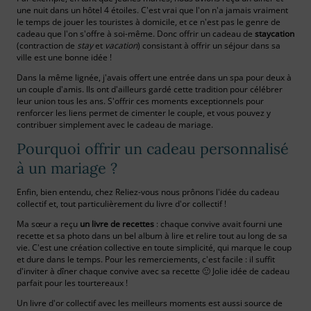
une nuit dans un hôtel 4 étoiles. C'est vrai que l'on n'a jamais vraiment
le temps de jouer les touristes à domicile, et ce n'est pas le genre de
cadeau que l'on s'offre à soi-même. Donc offrir un cadeau de
staycation
(contraction de
stay
et
vacation
) consistant à offrir un séjour dans sa
ville est une bonne idée !
Dans la même lignée, j'avais offert une entrée dans un spa pour deux à
un couple d'amis. Ils ont d'ailleurs gardé cette tradition pour célébrer
leur union tous les ans. S'offrir ces moments exceptionnels pour
renforcer les liens permet de cimenter le couple, et vous pouvez y
contribuer simplement avec le cadeau de mariage.
Pourquoi offrir un cadeau personnalisé
à un mariage ?
Enfin, bien entendu, chez Reliez-vous nous prônons l'idée du cadeau
collectif et, tout particulièrement du livre d'or collectif !
Ma sœur a reçu
un livre de recettes
: chaque convive avait fourni une
recette et sa photo dans un bel album à lire et relire tout au long de sa
vie. C'est une création collective en toute simplicité, qui marque le coup
et dure dans le temps. Pour les remerciements, c'est facile : il suffit
d'inviter à dîner chaque convive avec sa recette 🙂 Jolie idée de cadeau
parfait pour les tourtereaux !
Un livre d'or collectif avec les meilleurs moments est aussi source de