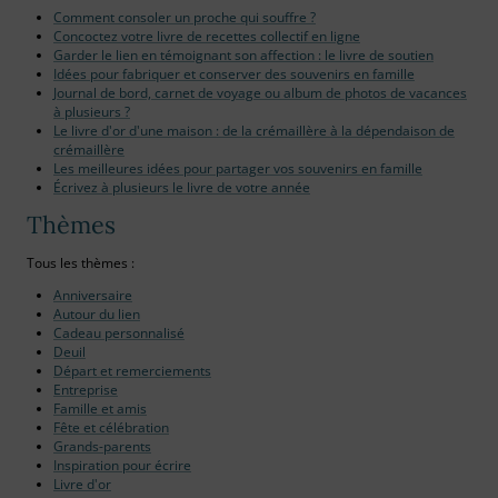
Comment consoler un proche qui souffre ?
Concoctez votre livre de recettes collectif en ligne
Garder le lien en témoignant son affection : le livre de soutien
Idées pour fabriquer et conserver des souvenirs en famille
Journal de bord, carnet de voyage ou album de photos de vacances
à plusieurs ?
Le livre d'or d'une maison : de la crémaillère à la dépendaison de
crémaillère
Les meilleures idées pour partager vos souvenirs en famille
Écrivez à plusieurs le livre de votre année
Thèmes
Tous les thèmes :
Anniversaire
Autour du lien
Cadeau personnalisé
Deuil
Départ et remerciements
Entreprise
Famille et amis
Fête et célébration
Grands-parents
Inspiration pour écrire
Livre d'or