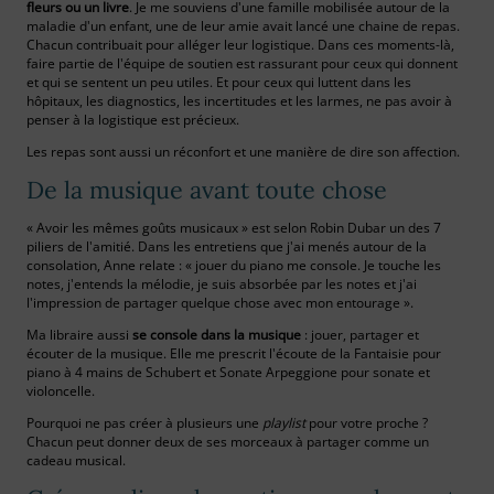
fleurs ou un livre
. Je me souviens d'une famille mobilisée autour de la
maladie d'un enfant, une de leur amie avait lancé une chaine de repas.
Chacun contribuait pour alléger leur logistique. Dans ces moments-là,
faire partie de l'équipe de soutien est rassurant pour ceux qui donnent
et qui se sentent un peu utiles. Et pour ceux qui luttent dans les
hôpitaux, les diagnostics, les incertitudes et les larmes, ne pas avoir à
penser à la logistique est précieux.
Les repas sont aussi un réconfort et une manière de dire son affection.
De la musique avant toute chose
« Avoir les mêmes goûts musicaux » est selon Robin Dubar un des 7
piliers de l'amitié. Dans les entretiens que j'ai menés autour de la
consolation, Anne relate : « jouer du piano me console. Je touche les
notes, j'entends la mélodie, je suis absorbée par les notes et j'ai
l'impression de partager quelque chose avec mon entourage ».
Ma libraire aussi
se console dans la musique
: jouer, partager et
écouter de la musique. Elle me prescrit l'écoute de la Fantaisie pour
piano à 4 mains de Schubert et Sonate Arpeggione pour sonate et
violoncelle.
Pourquoi ne pas créer à plusieurs une
playlist
pour votre proche ?
Chacun peut donner deux de ses morceaux à partager comme un
cadeau musical.