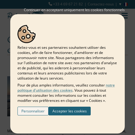
+33 4 69 67 21 82
Contactez-nous
Continuer en acceptant uniquement les cookies fonctionnels
Comment consoler un proche
qui souffre ?
Reliez‑vous et ses partenaires souhaitent utiliser des
cookies, afin de faire fonctionner, d'améliorer et de
promouvoir notre site. Nous partageons des informations
sur l'utilisation de notre site avec nos partenaires d'analyse
Notre blog
Famille et amis
Comment consoler un proche qui souffre ?
et de publicité, qui les aideront à personnaliser leurs
contenus et leurs annonces publicitaires lors de votre
utilisation de leurs services.
Pour de plus amples informations, veuillez consulter
notre
politique d'utilisation des cookies
. Vous pouvez à tout
moment consulter les informations sur les cookies et
modifier vos préférences en cliquant sur « Cookies ».
Personnaliser
Accepter les cookies
Maladie,
burn out
, deuil, blessure, traumatisme, dépression climatique,