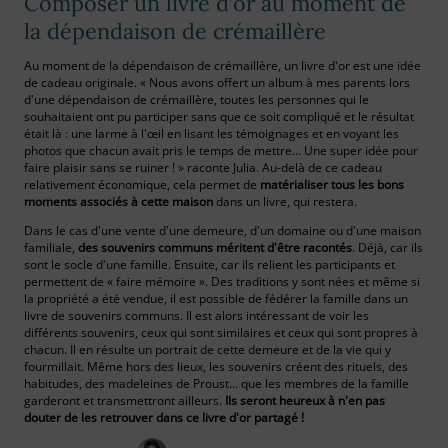
Composer un livre d'or au moment de
la dépendaison de crémaillère
Au moment de la dépendaison de crémaillère, un livre d'or est une idée
de cadeau originale. « Nous avons offert un album à mes parents lors
d'une dépendaison de crémaillère, toutes les personnes qui le
souhaitaient ont pu participer sans que ce soit compliqué et le résultat
était là : une larme à l'œil en lisant les témoignages et en voyant les
photos que chacun avait pris le temps de mettre… Une super idée pour
faire plaisir sans se ruiner ! » raconte Julia. Au-delà de ce cadeau
relativement économique, cela permet de
matérialiser tous les bons
moments associés à cette maison
dans un livre, qui restera.
Dans le cas d'une vente d'une demeure, d'un domaine ou d'une maison
familiale,
des souvenirs communs méritent d'être racontés
. Déjà, car ils
sont le socle d'une famille. Ensuite, car ils relient les participants et
permettent de « faire mémoire ». Des traditions y sont nées et même si
la propriété a été vendue, il est possible de fédérer la famille dans un
livre de souvenirs communs. Il est alors intéressant de voir les
différents souvenirs, ceux qui sont similaires et ceux qui sont propres à
chacun. Il en résulte un portrait de cette demeure et de la vie qui y
fourmillait. Même hors des lieux, les souvenirs créent des rituels, des
habitudes, des madeleines de Proust… que les membres de la famille
garderont et transmettront ailleurs.
Ils seront heureux à n'en pas
douter de les retrouver dans ce livre d'or partagé !