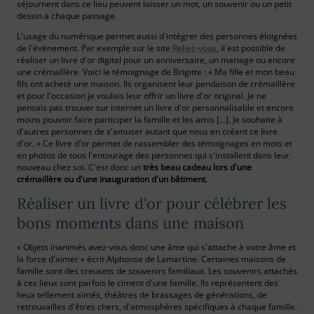
séjournent dans ce lieu peuvent laisser un mot, un souvenir ou un petit
dessin à chaque passage.
L'usage du numérique permet aussi d'intégrer des personnes éloignées
de l'évènement. Par exemple sur le site
Reliez-vous
, il est possible de
réaliser un livre d'or digital pour un anniversaire, un mariage ou encore
une crémaillère. Voici le témoignage de Brigitte : « Ma fille et mon beau
fils ont acheté une maison. Ils organisent leur pendaison de crémaillère
et pour l'occasion je voulais leur offrir un livre d'or original. Je ne
pensais pas trouver sur internet un livre d'or personnalisable et encore
moins pouvoir faire participer la famille et les amis […]. Je souhaite à
d'autres personnes de s'amuser autant que nous en créant ce livre
d'or. » Ce livre d'or permet de rassembler des témoignages en mots et
en photos de tous l'entourage des personnes qui s'installent dans leur
nouveau chez soi. C'est donc un
très beau cadeau lors d'une
crémaillère ou d'une inauguration d'un bâtiment
.
Réaliser un livre d'or pour célébrer les
bons moments dans une maison
« Objets inanimés avez-vous donc une âme qui s'attache à votre âme et
la force d'aimer » écrit Alphonse de Lamartine. Certaines maisons de
famille sont des creusets de souvenirs familiaux. Les souvenirs attachés
à ces lieux sont parfois le ciment d'une famille. Ils représentent des
lieux tellement aimés, théâtres de brassages de générations, de
retrouvailles d'êtres chers, d'atmosphères spécifiques à chaque famille.