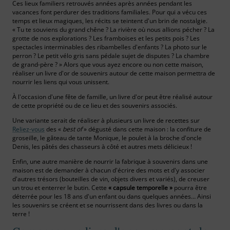
Ces lieux familiers retrouvés années après années pendant les
vacances font perdurer des traditions familiales. Pour qui a vécu ces
temps et lieux magiques, les récits se teintent d'un brin de nostalgie.
« Tu te souviens du grand chêne ? La rivière où nous allions pécher ? La
grotte de nos explorations ? Les framboises et les petits pois ? Les
spectacles interminables des ribambelles d'enfants ? La photo sur le
perron ? Le petit vélo gris sans pédale sujet de disputes ? La chambre
de grand-père ? » Alors que vous ayez encore ou non cette maison,
réaliser un livre d'or de souvenirs autour de cette maison permettra de
nourrir les liens qui vous unissent.
À l'occasion d'une fête de famille, un livre d'or peut être réalisé autour
de cette propriété ou de ce lieu et des souvenirs associés.
Une variante serait de réaliser à plusieurs un livre de recettes sur
Reliez-vous
des «
best of
» dégusté dans cette maison : la confiture de
groseille, le gâteau de tante Monique, le poulet à la broche d'oncle
Denis, les pâtés des chasseurs à côté et autres mets délicieux !
Enfin, une autre manière de nourrir la fabrique à souvenirs dans une
maison est de demander à chacun d'écrire des mots et d'y associer
d'autres trésors (bouteilles de vin, objets divers et variés), de creuser
un trou et enterrer le butin. Cette
« capsule temporelle »
pourra être
déterrée pour les 18 ans d'un enfant ou dans quelques années… Ainsi
les souvenirs se créent et se nourrissent dans des livres ou dans la
terre !