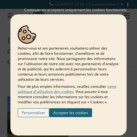
+33 4 69 67 21 82
Contactez-nous
Continuer en acceptant uniquement les cookies fonctionnels
Le livre d'or d'une maison : de la
crémaillère à la dépendaison de
Reliez‑vous et ses partenaires souhaitent utiliser des
cookies, afin de faire fonctionner, d'améliorer et de
crémaillère
promouvoir notre site. Nous partageons des informations
sur l'utilisation de notre site avec nos partenaires d'analyse
et de publicité, qui les aideront à personnaliser leurs
contenus et leurs annonces publicitaires lors de votre
Notre blog
Famille et amis
Le livre d'or d'une maison : de la crémaillère à la dépendaison de
utilisation de leurs services.
crémaillère
Pour de plus amples informations, veuillez consulter
notre
politique d'utilisation des cookies
. Vous pouvez à tout
moment consulter les informations sur les cookies et
modifier vos préférences en cliquant sur « Cookies ».
Personnaliser
Accepter les cookies