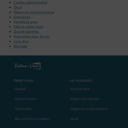
Cadeau personnalisé
Deuil
Départ et remerciements
Entreprise
Famille et amis
Fête et célébration
Grands-parents
Inspiration pour écrire
Livre d'or
Mariage
Reliez‑vous
Les occasions
Accueil
Anniversaire
Notre histoire
Départ à la retraite
Notre offre
Départ et remerciements
Nos tarifs et nos délais
Deuil