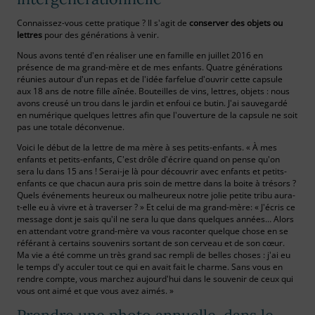
Connaissez-vous cette pratique ? Il s'agit de
conserver des objets ou
lettres
pour des générations à venir.
Nous avons tenté d'en réaliser une en famille en juillet 2016 en
présence de ma grand-mère et de mes enfants. Quatre générations
réunies autour d'un repas et de l'idée farfelue d'ouvrir cette capsule
aux 18 ans de notre fille aînée. Bouteilles de vins, lettres, objets : nous
avons creusé un trou dans le jardin et enfoui ce butin. J'ai sauvegardé
en numérique quelques lettres afin que l'ouverture de la capsule ne soit
pas une totale déconvenue.
Voici le début de la lettre de ma mère à ses petits-enfants. « À mes
enfants et petits-enfants, C'est drôle d'écrire quand on pense qu'on
sera lu dans 15 ans ! Serai-je là pour découvrir avec enfants et petits-
enfants ce que chacun aura pris soin de mettre dans la boite à trésors ?
Quels événements heureux ou malheureux notre jolie petite tribu aura-
t-elle eu à vivre et à traverser ? » Et celui de ma grand-mère: « J'écris ce
message dont je sais qu'il ne sera lu que dans quelques années… Alors
en attendant votre grand-mère va vous raconter quelque chose en se
référant à certains souvenirs sortant de son cerveau et de son cœur.
Ma vie a été comme un très grand sac rempli de belles choses : j'ai eu
le temps d'y acculer tout ce qui en avait fait le charme. Sans vous en
rendre compte, vous marchez aujourd'hui dans le souvenir de ceux qui
vous ont aimé et que vous avez aimés. »