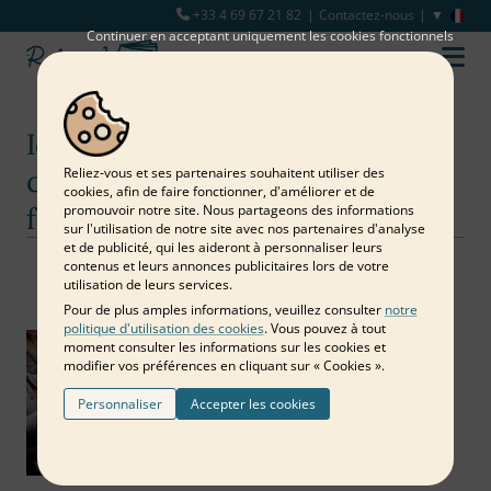
+33 4 69 67 21 82
Contactez-nous
Continuer en acceptant uniquement les cookies fonctionnels
Idées pour fabriquer et
conserver des souvenirs en
Reliez‑vous et ses partenaires souhaitent utiliser des
cookies, afin de faire fonctionner, d'améliorer et de
famille
promouvoir notre site. Nous partageons des informations
sur l'utilisation de notre site avec nos partenaires d'analyse
et de publicité, qui les aideront à personnaliser leurs
contenus et leurs annonces publicitaires lors de votre
Notre blog
Famille et amis
Idées pour fabriquer et conserver des souvenirs en famille
utilisation de leurs services.
Pour de plus amples informations, veuillez consulter
notre
politique d'utilisation des cookies
. Vous pouvez à tout
moment consulter les informations sur les cookies et
modifier vos préférences en cliquant sur « Cookies ».
Personnaliser
Accepter les cookies