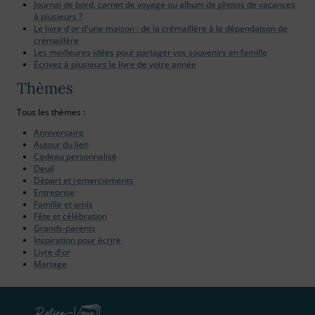
Journal de bord, carnet de voyage ou album de photos de vacances
à plusieurs ?
Le livre d'or d'une maison : de la crémaillère à la dépendaison de
crémaillère
Les meilleures idées pour partager vos souvenirs en famille
Écrivez à plusieurs le livre de votre année
Thèmes
Tous les thèmes :
Anniversaire
Autour du lien
Cadeau personnalisé
Deuil
Départ et remerciements
Entreprise
Famille et amis
Fête et célébration
Grands-parents
Inspiration pour écrire
Livre d'or
Mariage