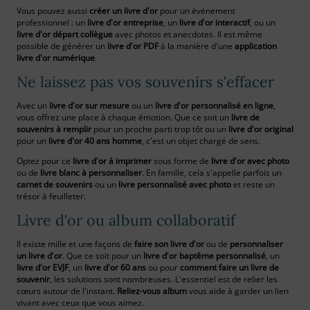
Vous pouvez aussi
créer un livre d'or
pour un événement
professionnel : un
livre d'or entreprise
, un
livre d'or interactif
, ou un
livre d'or départ collègue
avec photos et anecdotes. Il est même
possible de générer un
livre d'or PDF
à la manière d'une
application
livre d'or numérique
.
Ne laissez pas vos souvenirs s'effacer
Avec un
livre d'or sur mesure
ou un
livre d'or personnalisé en ligne
,
vous offrez une place à chaque émotion. Que ce soit un
livre de
souvenirs à remplir
pour un proche parti trop tôt ou un
livre d'or original
pour un
livre d'or 40 ans homme
, c'est un objet chargé de sens.
Optez pour ce
livre d'or à imprimer
sous forme de
livre d'or avec photo
ou de
livre blanc à personnaliser
. En famille, cela s'appelle parfois un
carnet de souvenirs
ou un
livre personnalisé avec photo
et reste un
trésor à feuilleter.
Livre d'or ou album collaboratif
Il existe mille et une façons de
faire son livre d'or
ou de
personnaliser
un livre d'or
. Que ce soit pour un
livre d'or baptême personnalisé
, un
livre d'or EVJF
, un
livre d'or 60 ans
ou pour
comment faire un livre de
souvenir
, les solutions sont nombreuses. L'essentiel est de relier les
cœurs autour de l'instant.
Reliez-vous album
vous aide à garder un lien
vivant avec ceux que vous aimez.