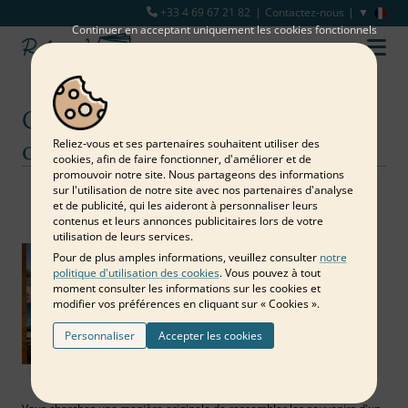
+33 4 69 67 21 82
Contactez-nous
Continuer en acceptant uniquement les cookies fonctionnels
Créer du lien avec un livre d'or
ou un album personnalisé
Reliez‑vous et ses partenaires souhaitent utiliser des
cookies, afin de faire fonctionner, d'améliorer et de
promouvoir notre site. Nous partageons des informations
sur l'utilisation de notre site avec nos partenaires d'analyse
Notre blog
Livre d'or
Créer du lien avec un livre d'or ou un album personnalisé
et de publicité, qui les aideront à personnaliser leurs
contenus et leurs annonces publicitaires lors de votre
utilisation de leurs services.
Pour de plus amples informations, veuillez consulter
notre
politique d'utilisation des cookies
. Vous pouvez à tout
moment consulter les informations sur les cookies et
modifier vos préférences en cliquant sur « Cookies ».
Personnaliser
Accepter les cookies