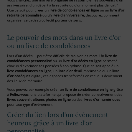
Vous cherchez une manière originale de rassembler les souvenirs d'un
anniversaire, d'un départ à la retraite ou d'un moment plus délicat ?
Que ce soit pour créer un
livre de condoléances en ligne
ou un
livre d'or
retraite personnalisé
ou
un livre d'anniversaire
, découvrez comment
organiser ce cadeau collectif porteur de sens.
Le pouvoir des mots dans un livre d'or
ou un livre de condoléances
Lors d'un décès, il peut être difficile de trouver les mots. Un
livre de
condoléances personnalisé
ou un
livre d'or décès en ligne
permet à
chacun d'exprimer ses pensées à son rythme. Que ce soit appelé un
livre condoléances en ligne
, un
livre d'or deuil
imprimable ou un
livre
d'or obsèques
digital, ces espaces transformés en recueils deviennent
des lieux de mémoire.
Vous pouvez par exemple créer un
livre de condoléance en ligne
grâce
à
Reliez-vous
, une plateforme qui propose de créer collectivement des
livres souvenir
,
albums photos en ligne
ou des
livres d'or numériques
pour tout type d'événement.
Créer du lien lors d'un événement
heureux grâce à un livre d'or
personnalisé