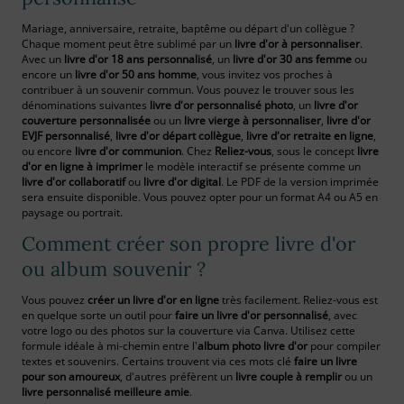
Mariage, anniversaire, retraite, baptême ou départ d'un collègue ?
Chaque moment peut être sublimé par un
livre d'or à personnaliser
.
Avec un
livre d'or 18 ans personnalisé
, un
livre d'or 30 ans femme
ou
encore un
livre d'or 50 ans homme
, vous invitez vos proches à
contribuer à un souvenir commun. Vous pouvez le trouver sous les
dénominations suivantes
livre d'or personnalisé photo
, un
livre d'or
couverture personnalisée
ou un
livre vierge à personnaliser
,
livre d'or
EVJF personnalisé
,
livre d'or départ collègue
,
livre d'or retraite en ligne
,
ou encore
livre d'or communion
. Chez
Reliez-vous
, sous le concept
livre
d'or en ligne à imprimer
le modèle interactif se présente comme un
livre d'or collaboratif
ou
livre d'or digital
. Le PDF de la version imprimée
sera ensuite disponible. Vous pouvez opter pour un format A4 ou A5 en
paysage ou portrait.
Comment créer son propre livre d'or
ou album souvenir ?
Vous pouvez
créer un livre d'or en ligne
très facilement. Reliez-vous est
en quelque sorte un outil pour
faire un livre d'or personnalisé
, avec
votre logo ou des photos sur la couverture via Canva. Utilisez cette
formule idéale à mi-chemin entre l'
album photo livre d'or
pour compiler
textes et souvenirs. Certains trouvent via ces mots clé
faire un livre
pour son amoureux
, d'autres préfèrent un
livre couple à remplir
ou un
livre personnalisé meilleure amie
.