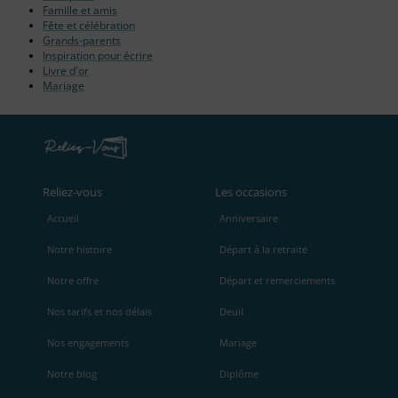
Famille et amis
Fête et célébration
Grands-parents
Inspiration pour écrire
Livre d'or
Mariage
Reliez‑vous
Les occasions
Accueil
Anniversaire
Notre histoire
Départ à la retraite
Notre offre
Départ et remerciements
Nos tarifs et nos délais
Deuil
Nos engagements
Mariage
Notre blog
Diplôme