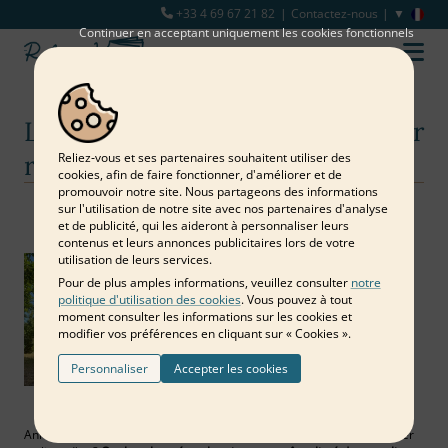
+33 4 69 67 21 82
Contactez-nous
Continuer en acceptant uniquement les cookies fonctionnels
Les bons délais pour un livre d'or
réussi
Reliez‑vous et ses partenaires souhaitent utiliser des
cookies, afin de faire fonctionner, d'améliorer et de
promouvoir notre site. Nous partageons des informations
sur l'utilisation de notre site avec nos partenaires d'analyse
Notre blog
Livre d'or
Les bons délais pour un livre d'or réussi
et de publicité, qui les aideront à personnaliser leurs
contenus et leurs annonces publicitaires lors de votre
utilisation de leurs services.
Pour de plus amples informations, veuillez consulter
notre
politique d'utilisation des cookies
. Vous pouvez à tout
moment consulter les informations sur les cookies et
modifier vos préférences en cliquant sur « Cookies ».
Personnaliser
Accepter les cookies
Anniversaire, mariage ou départ : combien de temps faut-il pour créer