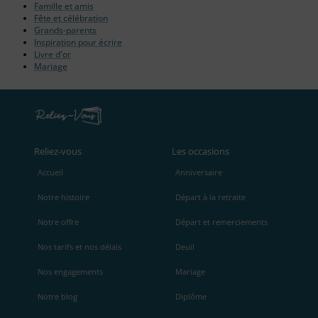
Famille et amis
Fête et célébration
Grands-parents
Inspiration pour écrire
Livre d'or
Mariage
Reliez‑vous
Les occasions
Accueil
Anniversaire
Notre histoire
Départ à la retraite
Notre offre
Départ et remerciements
Nos tarifs et nos délais
Deuil
Nos engagements
Mariage
Notre blog
Diplôme