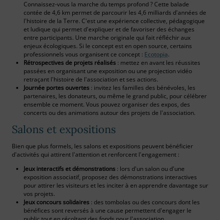
Connaissez-vous la marche du temps profond ? Cette balade
contée de 4,6 km permet de parcourir les 4,6 milliards d'années de
l'histoire de la Terre. C'est une expérience collective, pédagogique
et ludique qui permet d'expliquer et de favoriser des échanges
entre participants. Une marche originale qui fait réfléchir aux
enjeux écologiques. Si le concept est en open source, certains
professionnels vous organisent ce concept :
Ecotopia
.
Rétrospectives de projets réalisés
: mettez en avant les réussites
passées en organisant une exposition ou une projection vidéo
retraçant l'histoire de l'association et ses actions.
Journée portes ouvertes
: invitez les familles des bénévoles, les
partenaires, les donateurs, ou même le grand public, pour célébrer
ensemble ce moment. Vous pouvez organiser des expos, des
concerts ou des animations autour des projets de l'association.
Salons et expositions
Bien que plus formels, les salons et expositions peuvent bénéficier
d'activités qui attirent l'attention et renforcent l'engagement :
Jeux interactifs et démonstrations
: lors d'un salon ou d'une
exposition associatif, proposez des démonstrations interactives
pour attirer les visiteurs et les inciter à en apprendre davantage sur
vos projets.
Jeux concours solidaires
: des tombolas ou des concours dont les
bénéfices sont reversés à une cause permettent d'engager le
public tout en récoltant des fonds pour l'association.