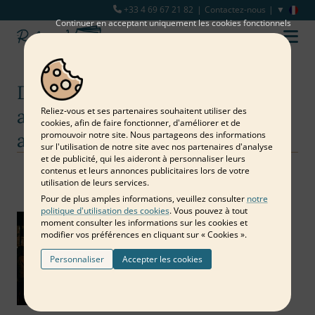
+33 4 69 67 21 82
Contactez-nous
Continuer en acceptant uniquement les cookies fonctionnels
Des idées d'activités pour
animer l'événement de votre
Reliez‑vous et ses partenaires souhaitent utiliser des
cookies, afin de faire fonctionner, d'améliorer et de
association
promouvoir notre site. Nous partageons des informations
sur l'utilisation de notre site avec nos partenaires d'analyse
et de publicité, qui les aideront à personnaliser leurs
contenus et leurs annonces publicitaires lors de votre
Notre blog
Entreprise
Des idées d'activités pour animer l'événement de votre association
utilisation de leurs services.
Pour de plus amples informations, veuillez consulter
notre
politique d'utilisation des cookies
. Vous pouvez à tout
moment consulter les informations sur les cookies et
modifier vos préférences en cliquant sur « Cookies ».
Personnaliser
Accepter les cookies