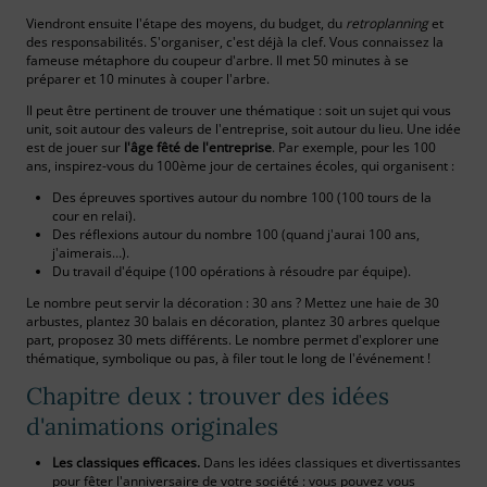
Viendront ensuite l'étape des moyens, du budget, du
retroplanning
et
des responsabilités. S'organiser, c'est déjà la clef. Vous connaissez la
fameuse métaphore du coupeur d'arbre. Il met 50 minutes à se
préparer et 10 minutes à couper l'arbre.
Il peut être pertinent de trouver une thématique : soit un sujet qui vous
unit, soit autour des valeurs de l'entreprise, soit autour du lieu. Une idée
est de jouer sur
l'âge fêté de l'entreprise
. Par exemple, pour les 100
ans, inspirez-vous du 100ème jour de certaines écoles, qui organisent :
Des épreuves sportives autour du nombre 100 (100 tours de la
cour en relai).
Des réflexions autour du nombre 100 (quand j'aurai 100 ans,
j'aimerais…).
Du travail d'équipe (100 opérations à résoudre par équipe).
Le nombre peut servir la décoration : 30 ans ? Mettez une haie de 30
arbustes, plantez 30 balais en décoration, plantez 30 arbres quelque
part, proposez 30 mets différents. Le nombre permet d'explorer une
thématique, symbolique ou pas, à filer tout le long de l'événement !
Chapitre deux : trouver des idées
d'animations originales
Les classiques efficaces.
Dans les idées classiques et divertissantes
pour fêter l'anniversaire de votre société : vous pouvez vous