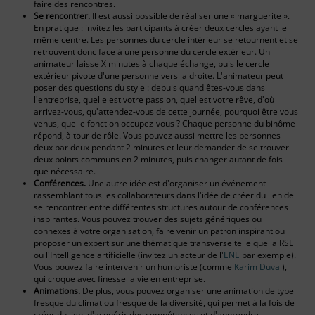
faire des rencontres.
Se rencontrer.
Il est aussi possible de réaliser une « marguerite ».
En pratique : invitez les participants à créer deux cercles ayant le
même centre. Les personnes du cercle intérieur se retournent et se
retrouvent donc face à une personne du cercle extérieur. Un
animateur laisse X minutes à chaque échange, puis le cercle
extérieur pivote d'une personne vers la droite. L'animateur peut
poser des questions du style : depuis quand êtes-vous dans
l'entreprise, quelle est votre passion, quel est votre rêve, d'où
arrivez-vous, qu'attendez-vous de cette journée, pourquoi être vous
venus, quelle fonction occupez-vous ? Chaque personne du binôme
répond, à tour de rôle. Vous pouvez aussi mettre les personnes
deux par deux pendant 2 minutes et leur demander de se trouver
deux points communs en 2 minutes, puis changer autant de fois
que nécessaire.
Conférences.
Une autre idée est d'organiser un événement
rassemblant tous les collaborateurs dans l'idée de créer du lien de
se rencontrer entre différentes structures autour de conférences
inspirantes. Vous pouvez trouver des sujets génériques ou
connexes à votre organisation, faire venir un patron inspirant ou
proposer un expert sur une thématique transverse telle que la RSE
ou l'Intelligence artificielle (invitez un acteur de l'
ENE
par exemple).
Vous pouvez faire intervenir un humoriste (comme
Karim Duval
),
qui croque avec finesse la vie en entreprise.
Animations.
De plus, vous pouvez organiser une animation de type
fresque du climat ou fresque de la diversité, qui permet à la fois de
créer du lien, d'acquérir des compétences et d'apprendre