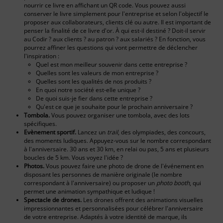
nourrir ce livre en affichant un QR code. Vous pouvez aussi
conserver le livre simplement pour l'entreprise et selon l'objectif le
proposer aux collaborateurs, clients clé ou autre. Il est important de
penser la finalité de ce livre d'or. À qui est-il destiné ? Doit-il servir
au Codir ? aux clients ? au patron ? aux salariés ? En fonction, vous
pourrez affiner les questions qui vont permettre de déclencher
l'inspiration :
Quel est mon meilleur souvenir dans cette entreprise ?
Quelles sont les valeurs de mon entreprise ?
Quelles sont les qualités de nos produits ?
En quoi notre société est-elle unique ?
De quoi suis-je fier dans cette entreprise ?
Qu'est ce que je souhaite pour le prochain anniversaire ?
Tombola.
Vous pouvez organiser une tombola, avec des lots
spécifiques.
Evènement sportif.
Lancez un
trail
, des olympiades, des concours,
des moments ludiques. Appuyez-vous sur le nombre correspondant
à l'anniversaire. 30 ans et 30 km, en relai ou pas, 5 ans et plusieurs
boucles de 5 km. Vous voyez l'idée ?
Photos.
Vous pouvez faire une photo de drone de l'événement en
disposant les personnes de manière originale (le nombre
correspondant à l'anniversaire) ou proposer un
photo booth
, qui
permet une animation sympathique et ludique !
Spectacle de drones.
Les drones offrent des animations visuelles
impressionnantes et personnalisées pour célébrer l'anniversaire
de votre entreprise. Adaptés à votre identité de marque, ils