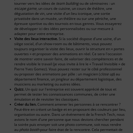
tourner vers les idées de
team building
ou de séminaires : un
escape game
, un cours de cuisine, un cours de théâtre, une
dégustation de vin, une visite d'un lieu iconique, une sortie
privatisée dans un musée, un théâtre ou sur une péniche, une
épreuve sportive ou des tournois en tous genres. Vous essayerez
de développer ici des idées personnalisées ou sur-mesure à
adapter pour votre entreprise.
Visite des lieux interactive.
Si la société dispose d'une usine, d'un
siège social, d'un show-room ou de bâtiments, vous pouvez
toujours organiser la visite des lieux, ouvrir la structure en « portes
ouvertes » et proposer des animations en réel. Ce sera l'occasion
de montrer votre savoir-faire, de valoriser des compétences et de
rendre visible le travail (je vous invite à lire le « Travail Invisible » de
Pierre Yves Gomez). Vous pouvez rester sur le côté professionnel
ou proposer des animations par pôle : un magicien (
close up
) au
département finance, un jongleur au département logistique, des
musiciens au marketing ou autres idées.
Quizz.
Un quiz sur l'entreprise est souvent apprécié de tous et
permet de tester les connaissances communes, de créer une
émulation et de revisiter les classiques.
Créer du lien.
Comment amener les personnes à se rencontrer ?
Peut-être en créant un badge et en proposant des couleurs par lieu,
organisation ou autre. Dans un événement de la French Tech, nous
avions le nom d'une personne que nous devions chercher pendant
la soirée puis envoyer soit une photo commune, soit nous rendre
au
photo booth
pour faire état de la rencontre. Cela permettait de