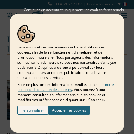
+33 4 69 67 21 82
Contactez-nous
Continuer en acceptant uniquement les cookies fonctionnels
Idées d'animations pour
l'anniversaire d'une entreprise
Reliez‑vous et ses partenaires souhaitent utiliser des
cookies, afin de faire fonctionner, d'améliorer et de
promouvoir notre site. Nous partageons des informations
sur l'utilisation de notre site avec nos partenaires d'analyse
Notre blog
Entreprise
Idées d'animations pour l'anniversaire d'une entreprise
et de publicité, qui les aideront à personnaliser leurs
contenus et leurs annonces publicitaires lors de votre
utilisation de leurs services.
Pour de plus amples informations, veuillez consulter
notre
politique d'utilisation des cookies
. Vous pouvez à tout
moment consulter les informations sur les cookies et
modifier vos préférences en cliquant sur « Cookies ».
Personnaliser
Accepter les cookies