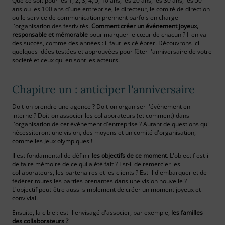
Que ce soit pour les 1, 2, 3, 4, 5, 10 ans, les 20 ans, les 30 ans, les 50
ans ou les 100 ans d'une entreprise, le directeur, le comité de direction
ou le service de communication prennent parfois en charge
l'organisation des festivités.
Comment créer un événement joyeux,
responsable et mémorable
pour marquer le cœur de chacun ? Il en va
des succès, comme des années : il faut les célébrer. Découvrons ici
quelques idées testées et approuvées pour fêter l'anniversaire de votre
société et ceux qui en sont les acteurs.
Chapitre un : anticiper l'anniversaire
Doit-on prendre une agence ? Doit-on organiser l'événement en
interne ? Doit-on associer les collaborateurs (et comment) dans
l'organisation de cet événement d'entreprise ? Autant de questions qui
nécessiteront une vision, des moyens et un comité d'organisation,
comme les Jeux olympiques !
Il est fondamental de définir
les objectifs de ce moment
. L'objectif est-il
de faire mémoire de ce qui a été fait ? Est-il de remercier les
collaborateurs, les partenaires et les clients ? Est-il d'embarquer et de
fédérer toutes les parties prenantes dans une vision nouvelle ?
L'objectif peut-être aussi simplement de créer un moment joyeux et
convivial.
Ensuite, la cible : est-il envisagé d'associer, par exemple,
les familles
des collaborateurs ?