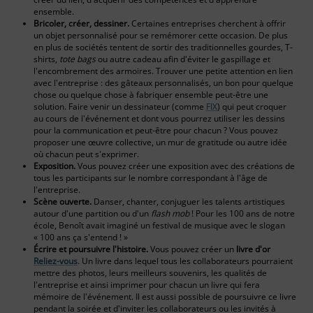
ensemble.
Bricoler, créer, dessiner.
Certaines entreprises cherchent à offrir
un objet personnalisé pour se remémorer cette occasion. De plus
en plus de sociétés tentent de sortir des traditionnelles gourdes, T-
shirts,
tote bags
ou autre cadeau afin d'éviter le gaspillage et
l'encombrement des armoires. Trouver une petite attention en lien
avec l'entreprise : des gâteaux personnalisés, un bon pour quelque
chose ou quelque chose à fabriquer ensemble peut-être une
solution. Faire venir un dessinateur (comme
FIX
) qui peut croquer
au cours de l'événement et dont vous pourrez utiliser les dessins
pour la communication et peut-être pour chacun ? Vous pouvez
proposer une œuvre collective, un mur de gratitude ou autre idée
où chacun peut s'exprimer.
Exposition.
Vous pouvez créer une exposition avec des créations de
tous les participants sur le nombre correspondant à l'âge de
l'entreprise.
Scène ouverte.
Danser, chanter, conjuguer les talents artistiques
autour d'une partition ou d'un
flash mob
! Pour les 100 ans de notre
école, Benoît avait imaginé un festival de musique avec le slogan
« 100 ans ça s'entend ! »
Écrire et poursuivre l'histoire.
Vous pouvez créer un
livre d'or
Reliez-vous
. Un livre dans lequel tous les collaborateurs pourraient
mettre des photos, leurs meilleurs souvenirs, les qualités de
l'entreprise et ainsi imprimer pour chacun un livre qui fera
mémoire de l'événement. Il est aussi possible de poursuivre ce livre
pendant la soirée et d'inviter les collaborateurs ou les invités à