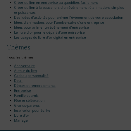
Créer du lien en entreprise au quotidien, facilement
Créer du lien à la pause lors d'un événement : 6 animations simples
et puissantes
Des idées d'activités pour animer l'événement de votre association
Idées d'animations pour l'anniversaire d'une entreprise
Idées pour animer un événement d'entreprise
Le livre d'or pour le départ d'une entreprise
Les usages du livre d'or digital en entreprise
Thèmes
Tous les thèmes :
Anniversaire
Autour du lien
Cadeau personnalisé
Deuil
Départ et remerciements
Entreprise
Famille et amis
Fête et célébration
Grands-parents
Inspiration pour écrire
Livre d'or
Mariage