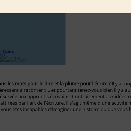
us les mots pour le dire et la plume pour l'écrire ?
Il y a to
'intéressant à raconter »… et pourtant tenez-vous bien il y a 
s réservée aux apprentis écrivains. Contrairement aux idées re
ttirées par l'art de l'écriture. Il s'agit même d'une activ
 vous êtes incapables d'imaginer une histoire ou que vous 
.