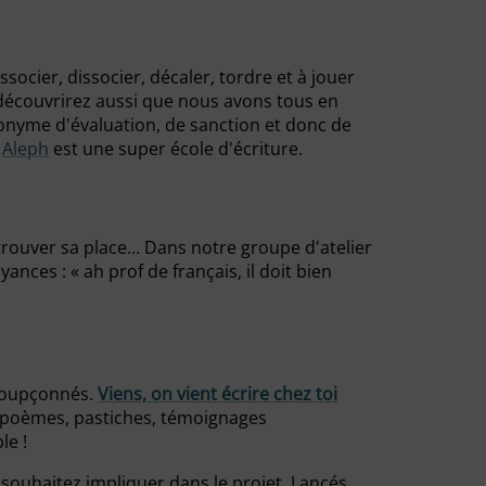
ocier, dissocier, décaler, tordre et à jouer
découvrirez aussi que nous avons tous en
ynonyme d'évaluation, de sanction et donc de
?
Aleph
est une super école d'écriture.
 trouver sa place… Dans notre groupe d'atelier
nces : « ah prof de français, il doit bien
 soupçonnés.
Viens, on vient écrire chez toi
, poèmes, pastiches, témoignages
le !
 souhaitez impliquer dans le projet. Lancés