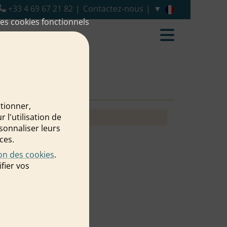
+33 4 69 67 21 82
Contactez-nous
es cookies fonctionnels
ctionner,
l'utilisation de
rsonnaliser leurs
ces.
ion des cookies
.
fier vos