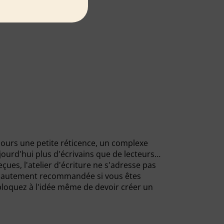
ujours une petite réticence, un complexe
aujourd'hui plus d'écrivains que de lecteurs…
çues, l'atelier d'écriture ne s'adresse pas
ité hautement recommandée si vous êtes
bloquez à l'idée même de devoir créer un