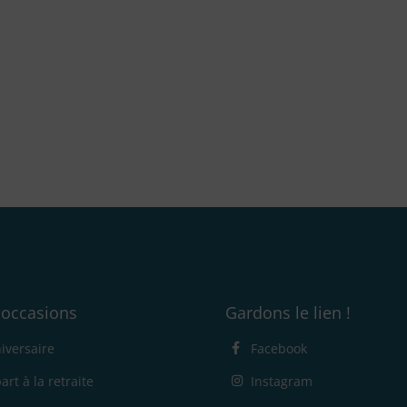
 occasions
Gardons le lien !
iversaire
Facebook
art à la retraite
Instagram