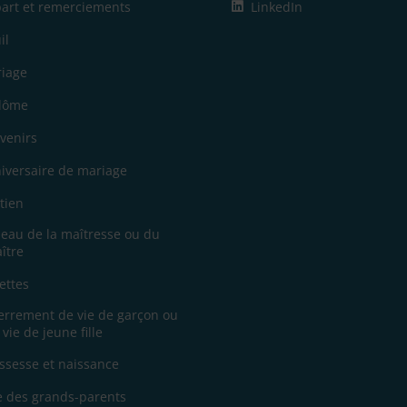
art et remerciements
LinkedIn
il
iage
lôme
venirs
iversaire de mariage
tien
eau de la maîtresse ou du
ître
ettes
errement de vie de garçon ou
 vie de jeune fille
ssesse et naissance
e des grands-parents