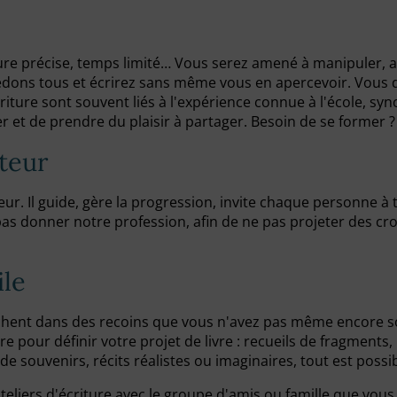
ure précise, temps limité… Vous serez amené à manipuler, ass
édons tous et écrirez sans même vous en apercevoir. Vous 
écriture sont souvent liés à l'expérience connue à l'école, s
ster et de prendre du plaisir à partager. Besoin de se former 
ateur
eur. Il guide, gère la progression, invite chaque personne à
s donner notre profession, afin de ne pas projeter des croya
ile
e cachent dans des recoins que vous n'avez pas même encore
our définir votre projet de livre : recueils de fragments
 souvenirs, récits réalistes ou imaginaires, tout est possib
teliers d'écriture avec le groupe d'amis ou famille que vous