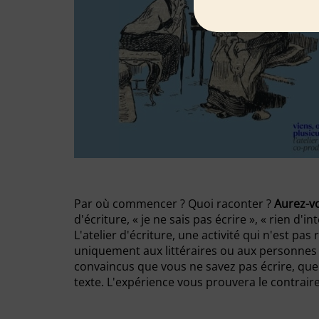
Par où commencer ? Quoi raconter ?
Aurez-vo
d'écriture, « je ne sais pas écrire », « rien d
L'atelier d'écriture, une activité qui n'est pa
uniquement aux littéraires ou aux personnes a
convaincus que vous ne savez pas écrire, que
texte. L'expérience vous prouvera le contraire