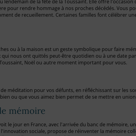
au lendemain de la fête de la Toussaint. Elle offre l'occas
tière pour rendre hommage à nos proches décédés. Vous pou
oment de recueillement. Certaines familles font célébrer 
hes ou à la maison est un geste symbolique pour faire mémo
ui nous ont quittés peut-être quotidien ou à une date partic
, Toussaint, Noël ou autre moment important pour vous.
 méditation pour vos défunts, en réfléchissant sur les sou
 bien ou que vous aimez bien permet de se mettre en unio
 de mémoire
oit le jour en France, avec l'arrivée du banc de mémoire, u
s l'innovation sociale, propose de réinventer la mémoire col