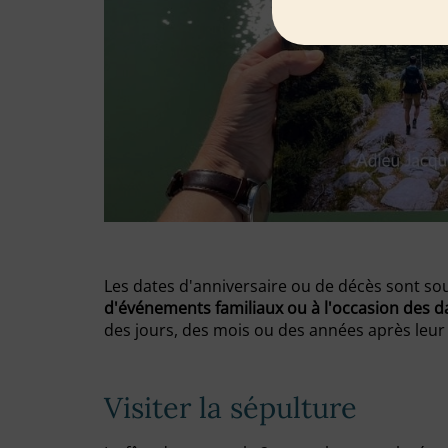
Les dates d'anniversaire ou de décès sont so
d'événements familiaux ou à l'occasion des d
des jours, des mois ou des années après leur
Visiter la sépulture