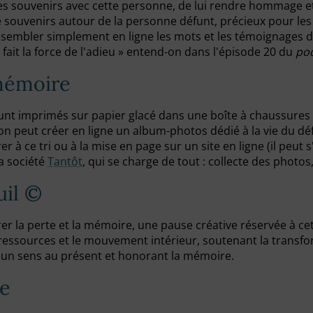
e les souvenirs avec cette personne, de lui rendre hommage e
e souvenirs autour de la personne défunt, précieux pour les 
embler simplement en ligne les mots et les témoignages de 
 fait la force de l'adieu » entend-on dans l'épisode 20 du
po
mémoire
funt imprimés sur papier glacé dans une boîte à chaussures
on peut créer en ligne un album-photos dédié à la vie du d
er à ce tri ou à la mise en page sur un site en ligne (il peut 
la société
Tantôt
, qui se charge de tout : collecte des photos
uil ©
la perte et la mémoire, une pause créative réservée à cette
ressources et le mouvement intérieur, soutenant la transform
i un sens au présent et honorant la mémoire.
le