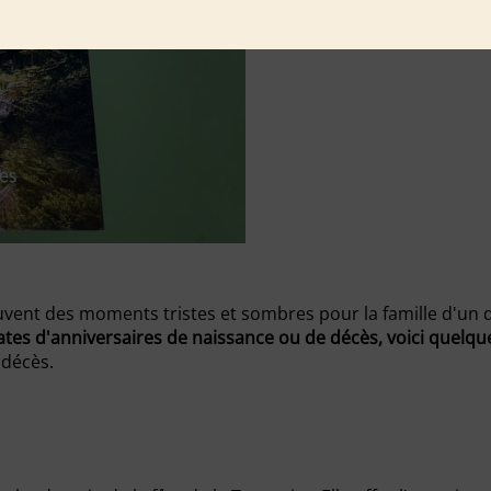
uvent des moments tristes et sombres pour la famille d'un 
ates d'anniversaires de naissance ou de décès, voici quel
 décès.