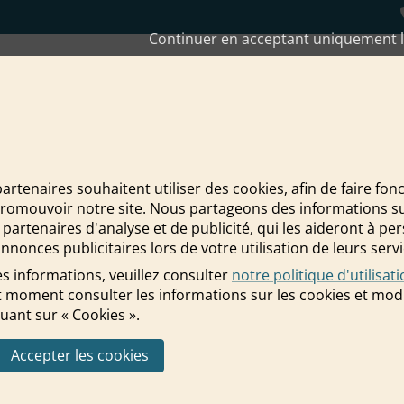
Continuer en acceptant uniquement l
 défunts au fil du temps ?
partenaires souhaitent utiliser des cookies, afin de faire fon
promouvoir notre site. Nous partageons des informations sur 
ts au fil du temps ?
 partenaires d'analyse et de publicité, qui les aideront à pe
nnonces publicitaires lors de votre utilisation de leurs servi
s informations, veuillez consulter
notre politique d'utilisat
 moment consulter les informations sur les cookies et modi
uant sur « Cookies ».
Accepter les cookies