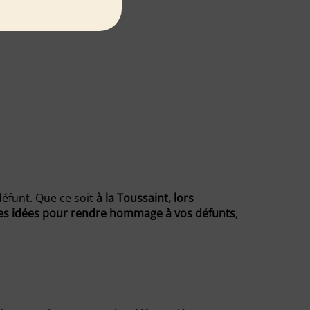
défunt. Que ce soit
à la Toussaint, lors
ques idées pour rendre hommage à vos défunts
,