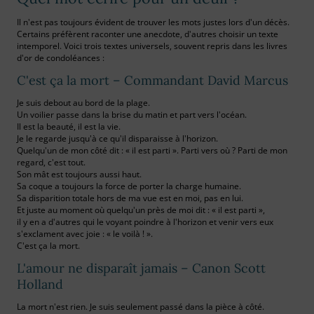
Il n'est pas toujours évident de trouver les mots justes lors d'un décès.
Certains préfèrent raconter une anecdote, d'autres choisir un texte
intemporel. Voici trois textes universels, souvent repris dans les livres
d'or de condoléances :
C'est ça la mort – Commandant David Marcus
Je suis debout au bord de la plage.
Un voilier passe dans la brise du matin et part vers l'océan.
Il est la beauté, il est la vie.
Je le regarde jusqu'à ce qu'il disparaisse à l'horizon.
Quelqu'un de mon côté dit : « il est parti ». Parti vers où ? Parti de mon
regard, c'est tout.
Son mât est toujours aussi haut.
Sa coque a toujours la force de porter la charge humaine.
Sa disparition totale hors de ma vue est en moi, pas en lui.
Et juste au moment où quelqu'un près de moi dit : « il est parti »,
il y en a d'autres qui le voyant poindre à l'horizon et venir vers eux
s'exclament avec joie : « le voilà ! ».
C'est ça la mort.
L'amour ne disparaît jamais – Canon Scott
Holland
La mort n'est rien. Je suis seulement passé dans la pièce à côté.