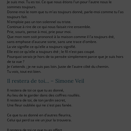
Je suis moi. Tu es toi. Ce que nous étions l'un pour l'autre nous le
sommes toujours.
Donne-moi le nom que tu m'as toujours donné, parle-moi comme tu l'as
toujours fait.
N'emploie pas un ton solennel ou triste.
Continue à rire de ce qui nous faisait rire ensemble.
Prie, souris, pense à moi, prie pour moi.
Que mon nom soit prononcé à la maison comme il l'a toujours été,
sans emphase d'aucune sorte, sans une trace d'ombre.
La vie signifie ce qu'elle a toujours signifié.
Elle est ce qu'elle a toujours été ; le fil n'est pas coupé.
Pourquoi serais-je hors de ta pensée simplement parce que je suis hors
de ta vue ?
Je t'attends ; je ne suis pas loin. Juste de l'autre côté du chemin.
Tu vois, tout est bien.
Il restera de toi… – Simone Veil
Il restera de toi ce que tu as donné,
Au lieu de le garder dans des coffres rouillés.
Il restera de toi, de ton jardin secret,
Une fleur oubliée qui ne s'est pas fanée.
Ce que tu as donné en d'autres fleurira,
Celui qui perd sa vie un jour la trouvera.
Il restera de toi ce que tu as offert,