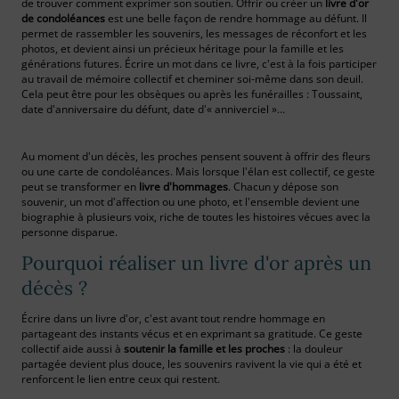
de trouver comment exprimer son soutien. Offrir ou créer un
livre d'or
de condoléances
est une belle façon de rendre hommage au défunt. Il
permet de rassembler les souvenirs, les messages de réconfort et les
photos, et devient ainsi un précieux héritage pour la famille et les
générations futures. Écrire un mot dans ce livre, c'est à la fois participer
au travail de mémoire collectif et cheminer soi-même dans son deuil.
Cela peut être pour les obsèques ou après les funérailles : Toussaint,
date d'anniversaire du défunt, date d'« anniverciel »…
Au moment d'un décès, les proches pensent souvent à offrir des fleurs
ou une carte de condoléances. Mais lorsque l'élan est collectif, ce geste
peut se transformer en
livre d'hommages
. Chacun y dépose son
souvenir, un mot d'affection ou une photo, et l'ensemble devient une
biographie à plusieurs voix, riche de toutes les histoires vécues avec la
personne disparue.
Pourquoi réaliser un livre d'or après un
décès ?
Écrire dans un livre d'or, c'est avant tout rendre hommage en
partageant des instants vécus et en exprimant sa gratitude. Ce geste
collectif aide aussi à
soutenir la famille et les proches
: la douleur
partagée devient plus douce, les souvenirs ravivent la vie qui a été et
renforcent le lien entre ceux qui restent.