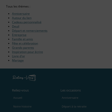
Tous les thèmes :
Anniversaire
Autour du lien
Cadeau personnalisé
Deuil
Départ et remerciements
Entreprise
Famille et amis
Fête et célébration
Grands-parents
Inspiration pour écrire
Livre d'or
Mariage
Reliez‑vous
Les occasions
Accueil
Anniversaire
Notre histoire
Départ à la retraite