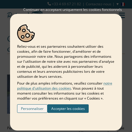
+33 4 69 67 21 82
Contactez-nous
Continuer en acceptant uniquement les cookies fonctionnels
Comment réaliser un livre d'or
de condoléances ?
Reliez‑vous et ses partenaires souhaitent utiliser des
cookies, afin de faire fonctionner, d'améliorer et de
promouvoir notre site. Nous partageons des informations
sur l'utilisation de notre site avec nos partenaires d'analyse
Notre blog
Deuil
Comment réaliser un livre d'or de condoléances ?
et de publicité, qui les aideront à personnaliser leurs
contenus et leurs annonces publicitaires lors de votre
utilisation de leurs services.
Pour de plus amples informations, veuillez consulter
notre
politique d'utilisation des cookies
. Vous pouvez à tout
moment consulter les informations sur les cookies et
modifier vos préférences en cliquant sur « Cookies ».
Personnaliser
Accepter les cookies
Perdre un proche est une épreuve difficile et il n'est pas toujours simple