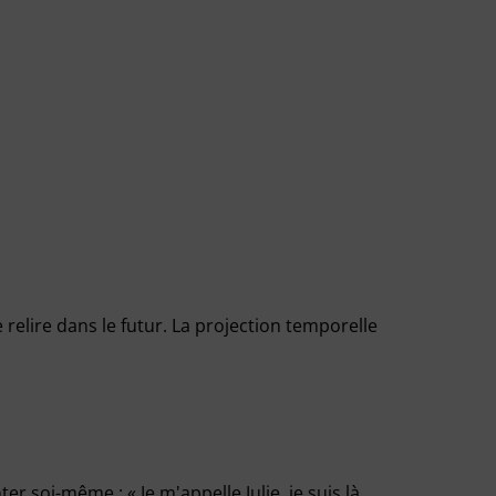
 se relire dans le futur. La projection temporelle
 soi-même : « Je m'appelle Julie, je suis là