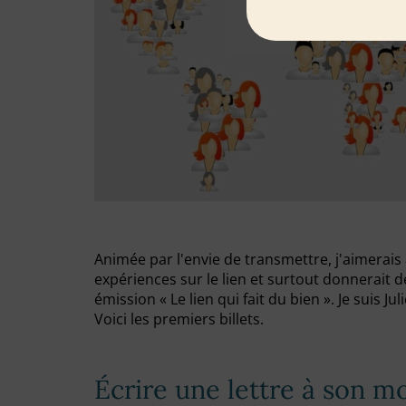
Animée par l'envie de transmettre, j'aimerais
expériences sur le lien et surtout donnerait d
émission « Le lien qui fait du bien ». Je suis J
Voici les premiers billets.
Écrire une lettre à son mo