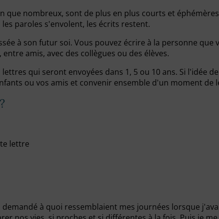
ien que nombreux, sont de plus en plus courts et éphémères
 les paroles s'envolent, les écrits restent.
ressée à son futur soi. Vous pouvez écrire à la personne que
e, entre amis, avec des collègues ou des élèves.
 lettres qui seront envoyées dans 1, 5 ou 10 ans. Si l'idée 
 enfants ou vos amis et convenir ensemble d'un moment de le
?
te lettre
 demandé à quoi ressemblaient mes journées lorsque j'avais 
arer nos vies, si proches et si différentes à la fois. Puis je