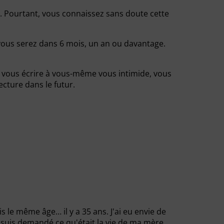
. Pourtant, vous connaissez sans doute cette
 vous serez dans 6 mois, un an ou davantage.
de vous écrire à vous-même vous intimide, vous
cture dans le futur.
le même âge… il y a 35 ans. J'ai eu envie de
 me suis demandé ce qu'était la vie de ma mère,