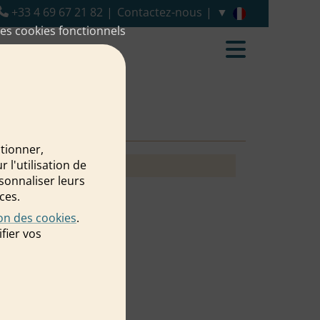
+33 4 69 67 21 82
Contactez-nous
es cookies fonctionnels
io
ctionner,
l'utilisation de
rsonnaliser leurs
ces.
ion des cookies
.
fier vos