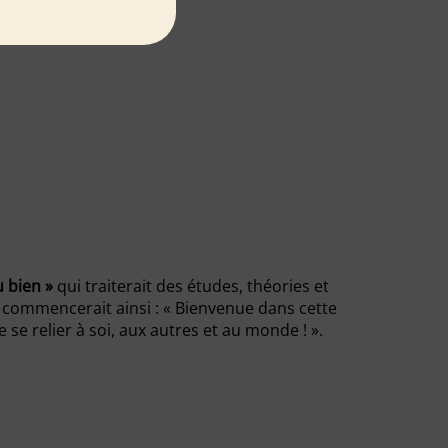
u bien »
qui traiterait des études, théories et
la commencerait ainsi : « Bienvenue dans cette
e se relier à soi, aux autres et au monde ! ».