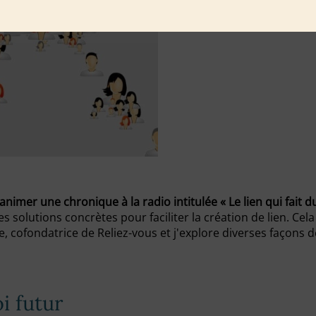
animer une chronique à la radio intitulée « Le lien qui fait d
es solutions concrètes pour faciliter la création de lien. Ce
ulie, cofondatrice de Reliez-vous et j'explore diverses façons d
i futur