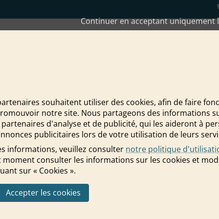
Continuer en acceptant uniquement l
ui fait du bien » pour la rad
partenaires souhaitent utiliser des cookies, afin de faire fon
promouvoir notre site. Nous partageons des informations sur 
n qui fait du bien » pour la radio
 partenaires d'analyse et de publicité, qui les aideront à pe
nnonces publicitaires lors de votre utilisation de leurs servi
s informations, veuillez consulter
notre politique d'utilisat
 moment consulter les informations sur les cookies et modi
uant sur « Cookies ».
Accepter les cookies