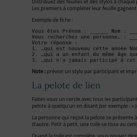
Distribuez des feuilles et des stylos à chaque
Les premiers à compléter leur feuille gagne
Exemple de fiche :
Vous êtes Prénom : ______ Nom : ___
Vous recherchez une personne… : ___
Votre réponse :

1. …qui est nouveau cette année No
2. …qui a un enfant du même âge qu
Note :
prévoir un stylo par participant et impri
La pelote de lien
Faites-vous un cercle avec tous les participan
pelote à quelqu'un en disant par exemple : « 
La personne qui reçoit la pelote se présente à
d'autre. Petit à petit, une toile se tisse au cen
Quand la toile est complète, vous pouvez dire