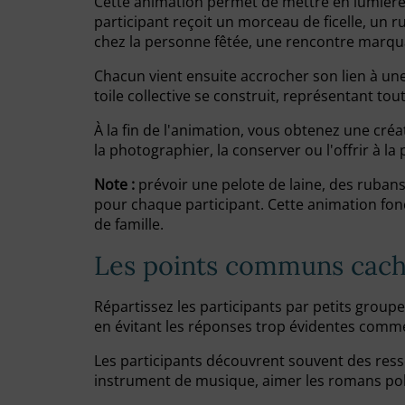
Cette animation permet de mettre en lumière le
participant reçoit un morceau de ficelle, un r
chez la personne fêtée, une rencontre marqua
Chacun vient ensuite accrocher son lien à une
toile collective se construit, représentant tou
À la fin de l'animation, vous obtenez une cré
la photographier, la conserver ou l'offrir à 
Note :
prévoir une pelote de laine, des rubans 
pour chaque participant. Cette animation fon
de famille.
Les points communs cac
Répartissez les participants par petits group
en évitant les réponses trop évidentes comm
Les participants découvrent souvent des ress
instrument de musique, aimer les romans pol