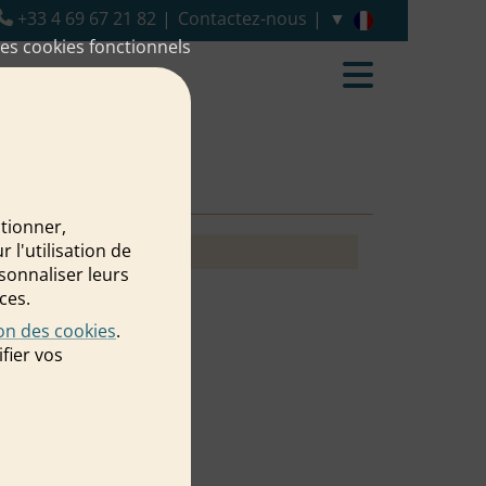
+33 4 69 67 21 82
Contactez-nous
es cookies fonctionnels
ctionner,
l'utilisation de
rsonnaliser leurs
ces.
ion des cookies
.
fier vos