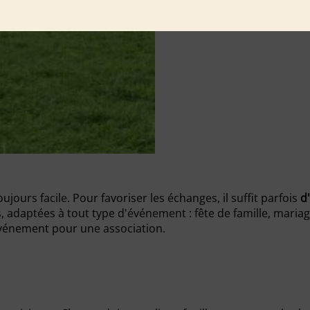
jours facile. Pour favoriser les échanges, il suffit parfois
d
s, adaptées à tout type d'événement : fête de famille, mari
événement pour une association.