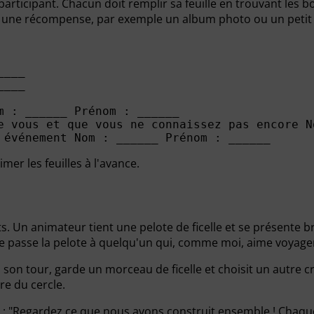
 participant. Chacun doit remplir sa feuille en trouvant les
nt une récompense, par exemple un album photo ou un peti
___

___

m : ______ Prénom : ______

e vous et que vous ne connaissez pas encore N
mer les feuilles à l'avance.
ts. Un animateur tient une pelote de ficelle et se présente 
Je passe la pelote à quelqu'un qui, comme moi, aime voyager
 son tour, garde un morceau de ficelle et choisit un autre c
tre du cercle.
 : "Regardez ce que nous avons construit ensemble ! Chaque