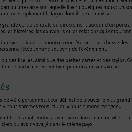
s liens qui existent entre les invités et la personne célébr
uban ou une carte sur laquelle il écrit quelques mots : un so
nte ou simplement la façon dont ils se connaissent.
 grande corde centrale ou directement autour d'un portrait 
tes les histoires, les souvenirs et les relations qui entouren
ation symbolique qui montre concrètement la richesse des li
la personne fêtée comme souvenir de l'événement.
ou des ficelles, ainsi que des petites cartes et des stylos
ctionne particulièrement bien pour un anniversaire importan
hés
es de 4 à 6 personnes. Leur défi est de trouver le plus gra
e « nous sommes tous ici » ou « nous aimons manger ».
emblances inattendues : avoir vécu dans la même ville, prat
iciers ou avoir voyagé dans le même pays.