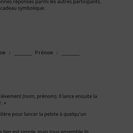
 bonnes réponses parmi les autres participants.
t cadeau symbolique.
om : ______ Prénom : ______

brièvement (nom, prénom). Il lance ensuite la
. »
ritère pour lancer la pelote à quelqu'un
 lien est simple, mais tous ensemble ils