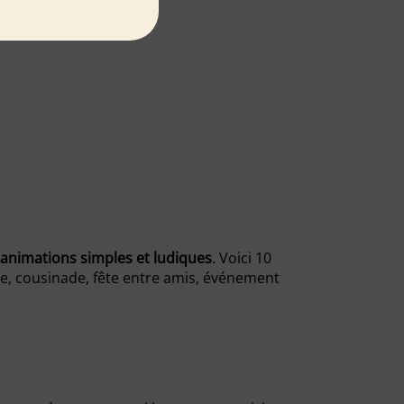
'animations simples et ludiques
. Voici 10
age, cousinade, fête entre amis, événement