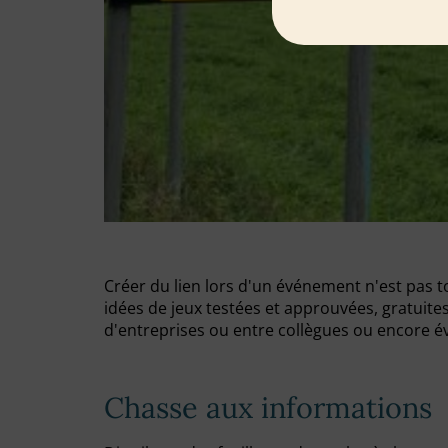
Créer du lien lors d'un événement n'est pas tou
idées de jeux testées et approuvées, gratuite
d'entreprises ou entre collègues ou encore 
Chasse aux informations